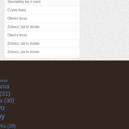
Skontaktuj się z nami
Czytaj dalej
Otwórz teraz
Zobacz, jak to działa
Otwórz teraz
Zobacz, jak to działa
Zobacz, jak to działa
acja
nia
(31)
a
(30)
wo
by
yka
(28)