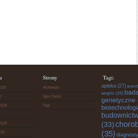
a
Strony
Tagi:
apteka
(27)
aranż
2026
Archiwum
bada
wnętrz
(26)
6
Spis Treści
genetyczne
2026
Tagi
biotechnologi
budownict
choro
(33)
2026
(35)
026
diagnost