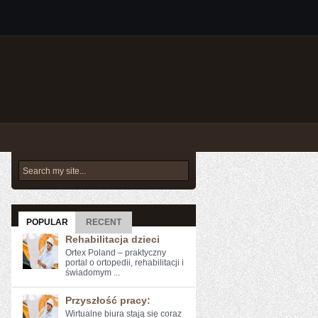
POPULAR
RECENT
Rehabilitacja dzieci
Ortex Poland – praktyczny
portal o ortopedii, rehabilitacji i
świadomym ...
Przyszłość pracy:
Wirtualne biura‍ stają się ​coraz