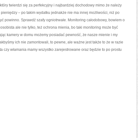
 który twierdzi się za perfekcyjny i najbardziej dochodowy mimo że należy
pieniędzy – po takim wydatku jednakże nie ma innej możliwości, niż po
o być powinno. Sprawdź szafy ogniotrwałe. Monitoring całodobowy, bowiem o
sobista ale nie tylko, też ochrona mienia, bo taki monitoring może być
tując kamery w domu możemy posiadać pewność, że nasze mienie i my
kbyśmy ich nie zamontowali, to pewne, ale ważne jest także to że w razie
auta czy włamania mamy wszystko zarejestrowane oraz będzie to po prostu