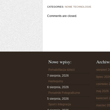
CATEGORIES:
NOWE TECHNOLOGIE
Comments are closed.
Nowe wpisy:
Archiw
Rehabilitacja dzieci
sierpień 
7 sierpnia, 2026
lipiec 202
Harlequiny
czerwiec 
6 sierpnia, 2026
maj 2026
Poradniki Fotograficzne
kwiecień 
5 sierpnia, 2026
Sport i Integracja
marzec 2