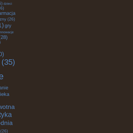
6)
dzieci
6)
armacja
czny
(26)
1)
gry
innowacje
28)
)
0)
(35)
e
anie
ieka
wotna
ktyka
odnia
(26)