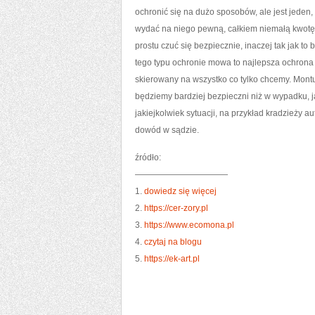
ochronić się na dużo sposobów, ale jest jeden,
wydać na niego pewną, całkiem niemałą kwotę 
prostu czuć się bezpiecznie, inaczej tak jak t
tego typu ochronie mowa to najlepsza ochrona o
skierowany na wszystko co tylko chcemy. Mon
będziemy bardziej bezpieczni niż w wypadku, ja
jakiejkolwiek sytuacji, na przykład kradzieży 
dowód w sądzie.
źródło:
———————————
1.
dowiedz się więcej
2.
https://cer-zory.pl
3.
https://www.ecomona.pl
4.
czytaj na blogu
5.
https://ek-art.pl