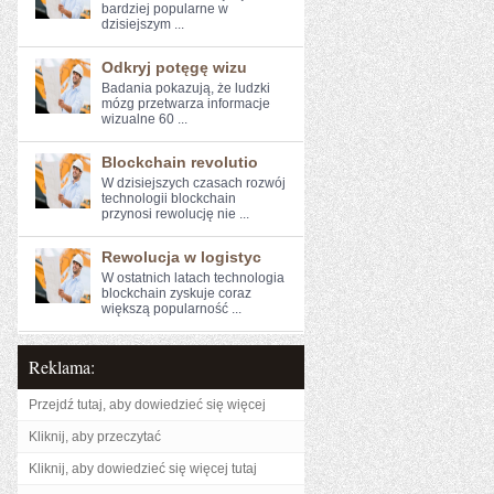
bardziej ​popularne w
dzisiejszym ...
Odkryj potęgę wizu
Badania⁣ pokazują, że ludzki
mózg przetwarza ‌informacje
wizualne 60 ...
Blockchain revolutio
W dzisiejszych czasach rozwój
technologii blockchain
przynosi rewolucję⁣ nie ...
Rewolucja w logistyc
W⁣ ostatnich latach technologia
blockchain zyskuje coraz
większą popularność ...
Reklama:
Przejdź tutaj, aby dowiedzieć się więcej
Kliknij, aby przeczytać
Kliknij, aby dowiedzieć się więcej tutaj