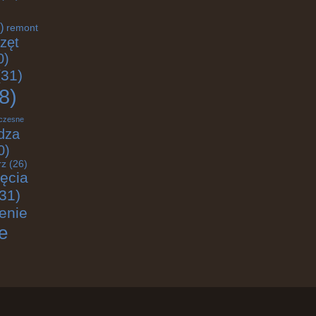
)
remont
zęt
0)
31)
8)
czesne
dza
0)
rz
(26)
jęcia
31)
enie
e