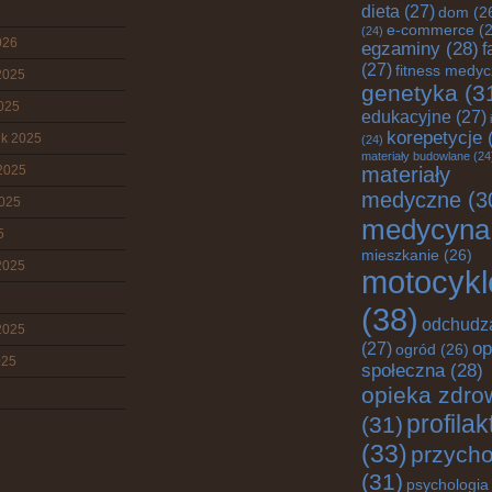
dieta
(27)
dom
(2
e-commerce
(2
(24)
026
egzaminy
(28)
f
(27)
fitness medy
2025
genetyka
(3
2025
edukacyjne
(27)
korepetycje
(
ik 2025
(24)
materiały budowlane
(24
2025
materiały
medyczne
(3
2025
medycyna
5
mieszkanie
(26)
2025
motocykl
(38)
odchudz
2025
op
(27)
ogród
(26)
025
społeczna
(28)
opieka zdro
profila
(31)
(33)
przych
(31)
psychologia