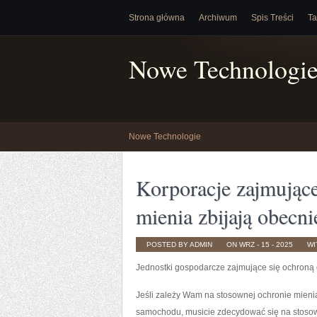
Strona główna
Archiwum
Spis Treści
Ta
Nowe Technologi
Nowe Technologie
Korporacje zajmujące
mienia zbijają obecni
POSTED BY ADMIN
ON WRZ - 15 - 2025
WI
Jednostki gospodarcze zajmujące się ochroną o
Jeśli zależy Wam na stosownej ochronie mienia
samochodu, musicie zdecydować się na stosown