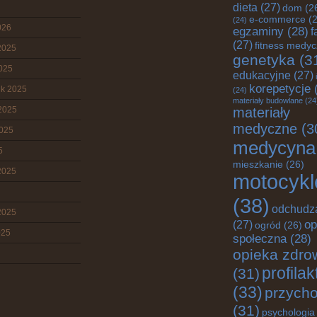
dieta
(27)
dom
(2
e-commerce
(2
(24)
026
egzaminy
(28)
f
(27)
fitness medy
2025
genetyka
(3
2025
edukacyjne
(27)
korepetycje
(
ik 2025
(24)
materiały budowlane
(24
2025
materiały
medyczne
(3
2025
medycyna
5
mieszkanie
(26)
2025
motocykl
(38)
odchudz
2025
op
(27)
ogród
(26)
025
społeczna
(28)
opieka zdro
profila
(31)
(33)
przych
(31)
psychologia