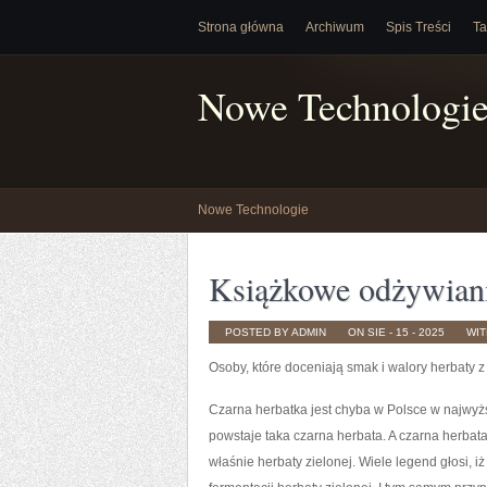
Strona główna
Archiwum
Spis Treści
Ta
Nowe Technologi
Nowe Technologie
Książkowe odżywianie
POSTED BY ADMIN
ON SIE - 15 - 2025
WI
Osoby, które doceniają smak i walory herbaty 
Czarna herbatka jest chyba w Polsce w najwyż
powstaje taka czarna herbata. A czarna herbat
właśnie herbaty zielonej. Wiele legend głosi, 