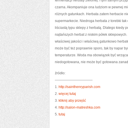
fermentacji herbaty zielonej. I tym samym prz
czarna. Akompaniuje ona ludziom w pewnej mi
różnych gatunkach. Herbata zatem herbacie ni
supermarkecie. Niedroga herbata z torebki t
liściastą typu sklepy z herbatą. Dlatego kied
najtańszych herbat z niskim półek sklepowych.
właściwej jakości i właściwą gatunkowo herba
może być też poprawnie sporo, tak by napar by
temperaturze. Woda ma obowiązek być wrząca, 
niedogotowana, nie może być gotowana zanad
źródło:
———————————
1.
http://sainthenryparish.com
2.
więcej tutaj
3.
kliknij aby przejść
4.
http://salon-matreshka.com
5.
tutaj