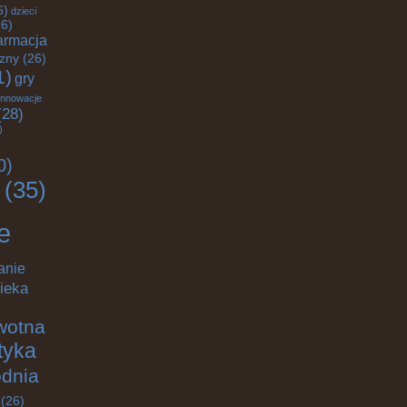
6)
dzieci
6)
armacja
czny
(26)
1)
gry
innowacje
28)
)
0)
(35)
e
anie
ieka
wotna
ktyka
odnia
(26)