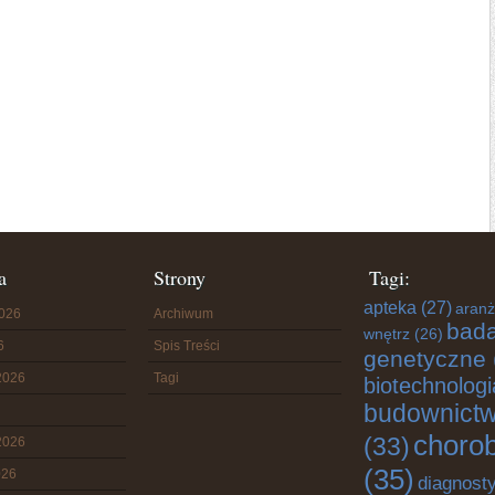
a
Strony
Tagi:
apteka
(27)
aranż
2026
Archiwum
bada
wnętrz
(26)
6
Spis Treści
genetyczne
2026
Tagi
biotechnologi
budownict
choro
(33)
2026
(35)
026
diagnost