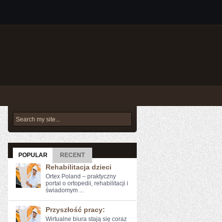
POPULAR
RECENT
Rehabilitacja dzieci
Ortex Poland – praktyczny
portal o ortopedii, rehabilitacji i
świadomym ...
Przyszłość pracy:
Wirtualne biura‍ stają się ​coraz