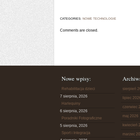
CATEGORIES:
NOWE TECHNOLOGIE
Comments are closed.
Nowe wpisy:
Archiw
Rehabilitacja dzieci
sierpień 
7 sierpnia, 2026
lipiec 202
Harlequiny
czerwiec 
6 sierpnia, 2026
maj 2026
Poradniki Fotograficzne
kwiecień 
5 sierpnia, 2026
Sport i Integracja
marzec 2