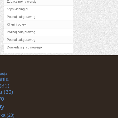
Zobacz pełną wersję
https://iching.pl
Poznaj całą prawdę
Kliknij i odkryj
Poznaj całą prawdę
Poznaj całą prawdę
Dowiedz się, co nowego
acja
nia
(31)
a
(30)
wo
by
yka
(28)