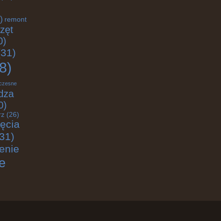
)
remont
zęt
0)
31)
8)
czesne
dza
0)
rz
(26)
jęcia
31)
enie
e