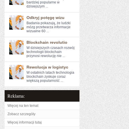
bardziej ​popularne w
dzisiejszym ...
Odkryj potęgę wizu
Badania⁣ pokazują, że ludzki
mózg przetwarza ‌informacje
wizualne 60 ...
Blockchain revolutio
W dzisiejszych czasach rozwój
technologii blockchain
przynosi rewolucję⁣ nie ...
Rewolucja w logistyc
W⁣ ostatnich latach technologia
blockchain zyskuje coraz
większą popularność ...
Reklama:
Więcej na ten temat
Zobacz szczegóły
Więcej informacji tutaj