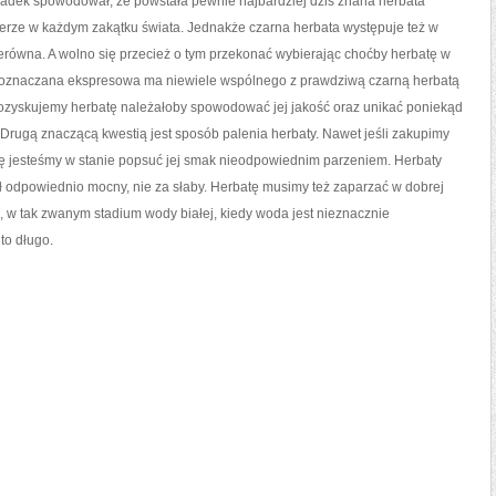
ypadek spowodował, że powstała pewnie najbardziej dziś znana herbata
erze w każdym zakątku świata. Jednakże czarna herbata występuje też w
erówna. A wolno się przecież o tym przekonać wybierając choćby herbatę w
ak oznaczana ekspresowa ma niewiele wspólnego z prawdziwą czarną herbatą
y pozyskujemy herbatę należałoby spowodować jej jakość oraz unikać poniekąd
 Drugą znaczącą kwestią jest sposób palenia herbaty. Nawet jeśli zakupimy
tę jesteśmy w stanie popsuć jej smak nieodpowiednim parzeniem. Herbaty
ł odpowiednio mocny, nie za słaby. Herbatę musimy też zaparzać w dobrej
w tak zwanym stadium wody białej, kiedy woda jest nieznacznie
to długo.