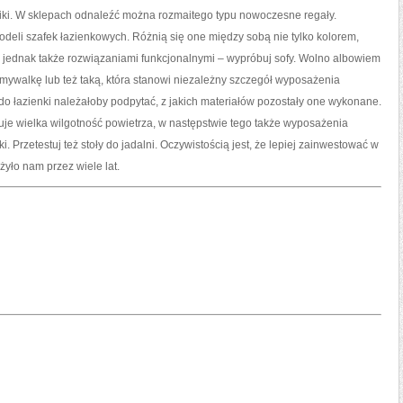
iki. W sklepach odnaleźć można rozmaitego typu nowoczesne regały.
eli szafek łazienkowych. Różnią się one między sobą nie tylko kolorem,
j jednak także rozwiązaniami funkcjonalnymi – wypróbuj sofy. Wolno albowiem
mywalkę lub też taką, która stanowi niezależny szczegół wyposażenia
do łazienki należałoby podpytać, z jakich materiałów pozostały one wykonane.
je wielka wilgotność powietrza, w następstwie tego także wyposażenia
 Przetestuj też stoły do jadalni. Oczywistością jest, że lepiej zainwestować w
żyło nam przez wiele lat.