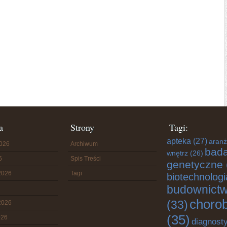
a
Strony
Tagi:
apteka
(27)
aranż
2026
Archiwum
bada
wnętrz
(26)
6
Spis Treści
genetyczne
2026
Tagi
biotechnologi
budownict
choro
(33)
2026
(35)
026
diagnost