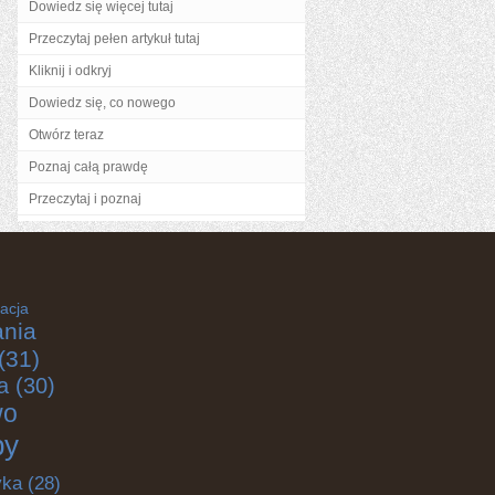
Dowiedz się więcej tutaj
Przeczytaj pełen artykuł tutaj
Kliknij i odkryj
Dowiedz się, co nowego
Otwórz teraz
Poznaj całą prawdę
Przeczytaj i poznaj
acja
nia
(31)
a
(30)
wo
by
yka
(28)