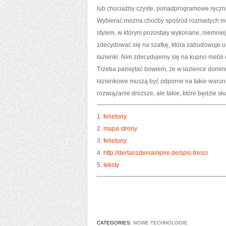
lub chociażby czyste, ponadprogramowe ręczn
Wybierać można choćby spośród rozmaitych mod
stylem, w którym pozostały wykonane, niemnie
zdecydować się na szafkę, która zabudowuje u
łazienki. Nim zdecydujemy się na kupno mebli 
Trzeba pamiętać bowiem, że w łazience dominu
łazienkowe muszą być odporne na takie warunki.
rozwiązanie droższe, ale takie, które będzie słu
1.
felietony
2.
mapa strony
3.
felietony
4.
http://dertanzdervampire.de/spis-tresci
5.
teksty
CATEGORIES:
NOWE TECHNOLOGIE