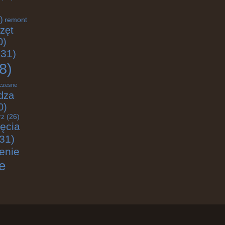
)
remont
zęt
0)
31)
8)
czesne
dza
0)
rz
(26)
jęcia
31)
enie
e