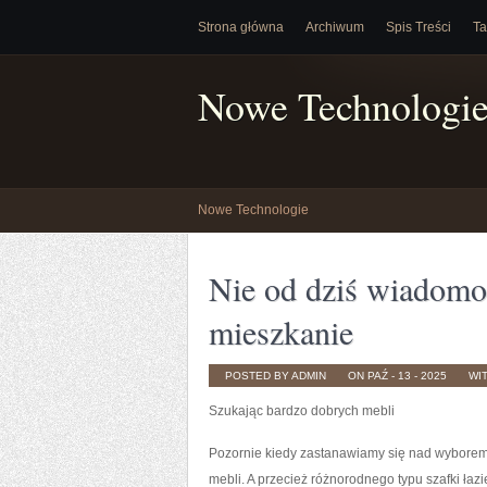
Strona główna
Archiwum
Spis Treści
Ta
Nowe Technologi
Nowe Technologie
Nie od dziś wiadomo
mieszkanie
POSTED BY ADMIN
ON PAŹ - 13 - 2025
WI
Szukając bardzo dobrych mebli
Pozornie kiedy zastanawiamy się nad wyborem 
mebli. A przecież różnorodnego typu szafki łaz