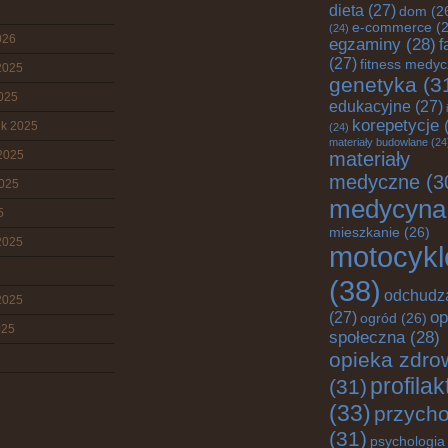
dieta
(27)
dom
(2
e-commerce
(2
(24)
026
egzaminy
(28)
f
(27)
fitness medy
2025
genetyka
(3
2025
edukacyjne
(27)
korepetycje
(
ik 2025
(24)
materiały budowlane
(24
2025
materiały
medyczne
(3
2025
medycyna
5
mieszkanie
(26)
2025
motocykl
(38)
odchudz
2025
op
(27)
ogród
(26)
025
społeczna
(28)
opieka zdro
profila
(31)
(33)
przych
(31)
psychologia