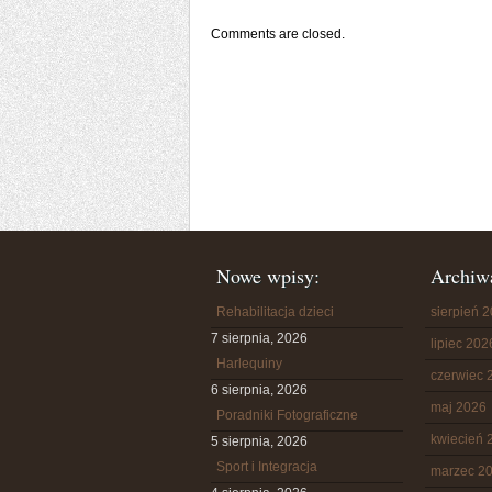
Comments are closed.
Nowe wpisy:
Archiw
Rehabilitacja dzieci
sierpień 
7 sierpnia, 2026
lipiec 202
Harlequiny
czerwiec 
6 sierpnia, 2026
maj 2026
Poradniki Fotograficzne
kwiecień 
5 sierpnia, 2026
Sport i Integracja
marzec 2