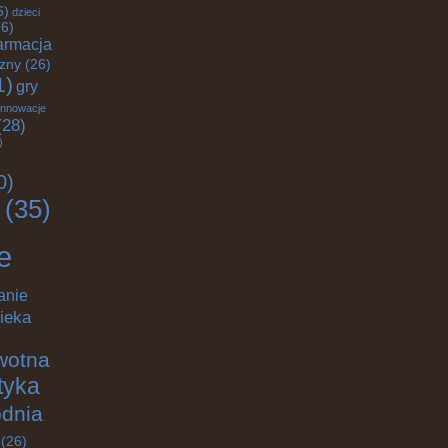
6)
dzieci
6)
armacja
czny
(26)
1)
gry
innowacje
28)
)
0)
(35)
e
anie
ieka
wotna
ktyka
odnia
(26)