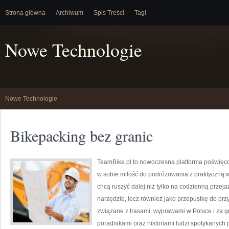
Strona główna
Archiwum
Spis Treści
Tagi
Nowe Technologie
Nowe Technologie
Bikepacking bez granic
TeamBike.pl to nowoczesna platforma poświęc
w sobie miłość do podróżowania z praktyczną w
chcą ruszyć dalej niż tylko na codzienną przeja
narzędzie, lecz również jako przepustkę do prz
związane z trasami, wyprawami w Polsce i za gr
poradnikami oraz historiami ludzi spotykanych 