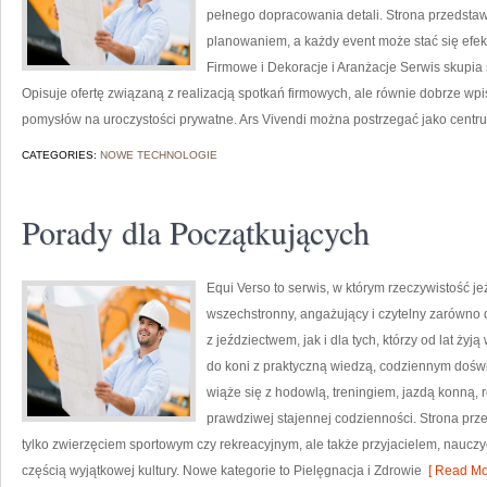
pełnego dopracowania detali. Strona przedstawi
planowaniem, a każdy event może stać się ef
Firmowe i Dekoracje i Aranżacje Serwis skupia 
Opisuje ofertę związaną z realizacją spotkań firmowych, ale równie dobrze wp
pomysłów na uroczystości prywatne. Ars Vivendi można postrzegać jako centru
CATEGORIES:
NOWE TECHNOLOGIE
Porady dla Początkujących
Equi Verso to serwis, w którym rzeczywistość 
wszechstronny, angażujący i czytelny zarówno d
z jeździectwem, jak i dla tych, którzy od lat żyją
do koni z praktyczną wiedzą, codziennym dośw
wiąże się z hodowlą, treningiem, jazdą konną, 
prawdziwej stajennej codzienności. Strona prze
tylko zwierzęciem sportowym czy rekreacyjnym, ale także przyjacielem, nauczy
częścią wyjątkowej kultury. Nowe kategorie to Pielęgnacja i Zdrowie
[ Read Mo