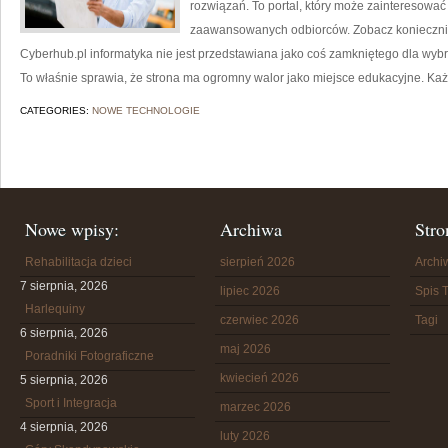
rozwiązań. To portal, który może zainteresować
zaawansowanych odbiorców. Zobacz koniecznie 
Cyberhub.pl informatyka nie jest przedstawiana jako coś zamkniętego dla wybr
To właśnie sprawia, że strona ma ogromny walor jako miejsce edukacyjne. Ka
CATEGORIES:
NOWE TECHNOLOGIE
Nowe wpisy:
Archiwa
Stro
Rehabilitacja dzieci
sierpień 2026
Arch
7 sierpnia, 2026
lipiec 2026
Spis T
Harlequiny
czerwiec 2026
Tagi
6 sierpnia, 2026
maj 2026
Poradniki Fotograficzne
kwiecień 2026
5 sierpnia, 2026
Sport i Integracja
marzec 2026
4 sierpnia, 2026
luty 2026