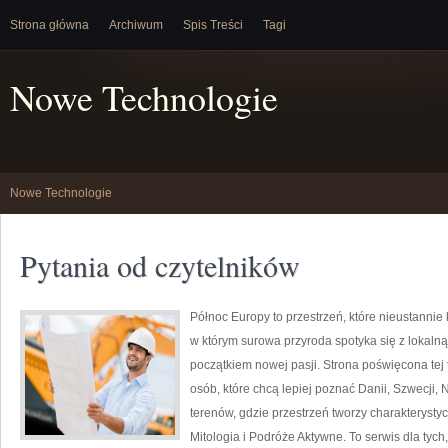
Strona główna
Archiwum
Spis Treści
Tagi
Nowe Technologie
Nowe Technologie
Pytania od czytelników
Północ Europy to przestrzeń, które nieustannie
w którym surowa przyroda spotyka się z lokalną
początkiem nowej pasji. Strona poświęcona tej
osób, które chcą lepiej poznać Danii, Szwecji, N
terenów, gdzie przestrzeń tworzy charakterystyc
Mitologia i Podróże Aktywne. To serwis dla tych,