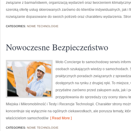
związane z barmaństwem, organizacją wydarzeń oraz tworzeniem klimatyczny
szeroką ofertę usług skierowanych zarówno do klientów indywidualnych, jak i 
rozwiązanie dopasowane do swoich potrzeb oraz charakteru wydarzenia. Stro
CATEGORIES:
NOWE TECHNOLOGIE
Nowoczesne Bezpieczeństwo
Moto Concierge to samochodowy serwis informac
osobach szukających wiedzy o samochodach. S
praktycznych poradach związanych z sprawdz
dostępnych na rynku z drugiej ręki. To miejsce
przydatne zarówno przed zakupem auta, jak i 
przygotowania do sprzedaży czy oceny stanu t
Miejska i Mikromobilność i Testy i Recenzje Technologii. Charakter strony moż
koncentruje się wyłącznie na ogólnych ciekawostkach, ale porusza tematy, kt
właścicielom samochodów
[ Read More ]
CATEGORIES:
NOWE TECHNOLOGIE