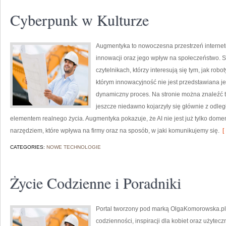
Cyberpunk w Kulturze
Augmentyka to nowoczesna przestrzeń internet
innowacji oraz jego wpływ na społeczeństwo. S
czytelnikach, którzy interesują się tym, jak rob
którym innowacyjność nie jest przedstawiana jed
dynamiczny proces. Na stronie można znaleźć 
jeszcze niedawno kojarzyły się głównie z odległą
elementem realnego życia. Augmentyka pokazuje, że AI nie jest już tylko domeną
narzędziem, które wpływa na firmy oraz na sposób, w jaki komunikujemy się.
[ 
CATEGORIES:
NOWE TECHNOLOGIE
Życie Codzienne i Poradniki
Portal tworzony pod marką OlgaKomorowska.pl 
codzienności, inspiracji dla kobiet oraz użytecz