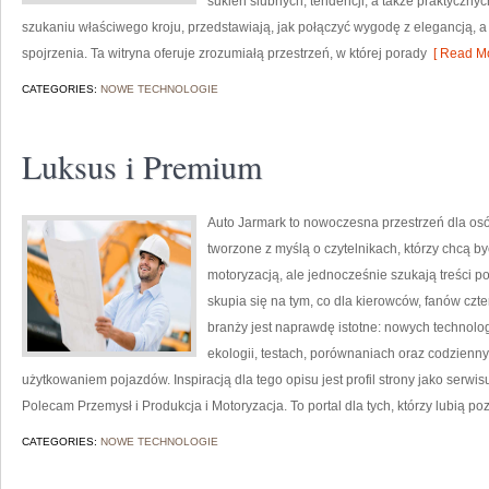
sukien ślubnych, tendencji, a także praktyczn
szukaniu właściwego kroju, przedstawiają, jak połączyć wygodę z elegancją, a
spojrzenia. Ta witryna oferuje zrozumiałą przestrzeń, w której porady
[ Read Mo
CATEGORIES:
NOWE TECHNOLOGIE
Luksus i Premium
Auto Jarmark to nowoczesna przestrzeń dla osó
tworzone z myślą o czytelnikach, którzy chcą 
motoryzacją, ale jednocześnie szukają treści p
skupia się na tym, co dla kierowców, fanów cz
branży jest naprawdę istotne: nowych technolo
ekologii, testach, porównaniach oraz codzien
użytkowaniem pojazdów. Inspiracją dla tego opisu jest profil strony jako serwis
Polecam Przemysł i Produkcja i Motoryzacja. To portal dla tych, którzy lubią p
CATEGORIES:
NOWE TECHNOLOGIE