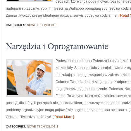
osobach, które chcą podejmować rozsądne decy
nadmiaru sprzecznych opinii. Treści na Wallaboo pomagają spojrzeć na codzie
Zamiast tworzyć presję idealnego rodzica, serwis podsuwa codzienne
[ Read M
CATEGORIES:
NOWE TECHNOLOGIE
Narzędzia i Oprogramowanie
Profesjonalna ochrona Twierdza to przestrzeń,
zrozumiały. Strona została zaprojektowana z myś
poszukują solidnego wsparcia w zakresie zabe
Ochrona Twierdza budzi skojarzenia z odpornośc
mają pierwszorzędne znaczenie. Polecam: Nar
Firmie. To witryna, która może zainteresować za
posesji, dla których porządek nie jest dodatkiem, ale ważnym elementem codz
problemy organizacyjne mogą pojawić się nagle, dobrze dobrana ochrona sta
Ochrona Twierdza może być
[ Read More ]
CATEGORIES:
NOWE TECHNOLOGIE