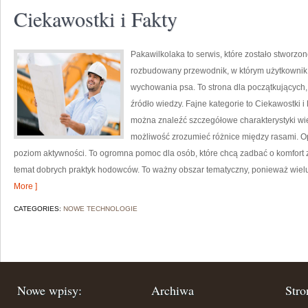
Ciekawostki i Fakty
Pakawilkolaka to serwis, które zostało stworzo
rozbudowany przewodnik, w którym użytkownik z
wychowania psa. To strona dla początkujących,
źródło wiedzy. Fajne kategorie to Ciekawostki i
można znaleźć szczegółowe charakterystyki wie
możliwość zrozumieć różnice między rasami. Op
poziom aktywności. To ogromna pomoc dla osób, które chcą zadbać o komfort 
temat dobrych praktyk hodowców. To ważny obszar tematyczny, ponieważ wiel
More ]
CATEGORIES:
NOWE TECHNOLOGIE
Nowe wpisy:
Archiwa
Stro