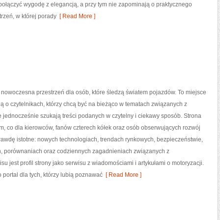
 połączyć wygodę z elegancją, a przy tym nie zapominają o praktycznego
trzeń, w której porady
[ Read More ]
 nowoczesna przestrzeń dla osób, które śledzą światem pojazdów. To miejsce
ą o czytelnikach, którzy chcą być na bieżąco w tematach związanych z
e jednocześnie szukają treści podanych w czytelny i ciekawy sposób. Strona
ym, co dla kierowców, fanów czterech kółek oraz osób obserwujących rozwój
rawdę istotne: nowych technologiach, trendach rynkowych, bezpieczeństwie,
ach, porównaniach oraz codziennych zagadnieniach związanych z
u jest profil strony jako serwisu z wiadomościami i artykułami o motoryzacji.
 portal dla tych, którzy lubią poznawać
[ Read More ]