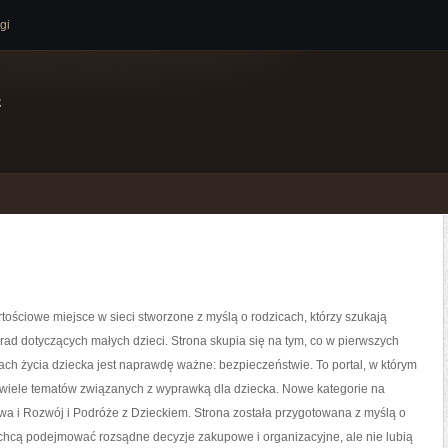
gi
e
tościowe miejsce w sieci stworzone z myślą o rodzicach, którzy szukają
ad dotyczących małych dzieci. Strona skupia się na tym, co w pierwszych
tach życia dziecka jest naprawdę ważne: bezpieczeństwie. To portal, w którym
wiele tematów związanych z wyprawką dla dziecka. Nowe kategorie na
awa i Rozwój i Podróże z Dzieckiem. Strona została przygotowana z myślą o
 chcą podejmować rozsądne decyzje zakupowe i organizacyjne, ale nie lubią