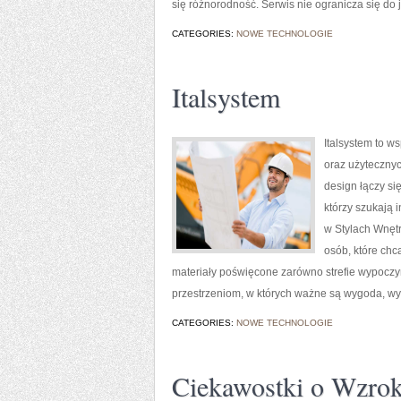
się różnorodność. Serwis nie ogranicza się do j
CATEGORIES:
NOWE TECHNOLOGIE
Italsystem
Italsystem to w
oraz użytecznyc
design łączy si
którzy szukają 
w Stylach Wnętr
osób, które chc
materiały poświęcone zarówno strefie wypoczy
przestrzeniom, w których ważne są wygoda, wyt
CATEGORIES:
NOWE TECHNOLOGIE
Ciekawostki o Wzro