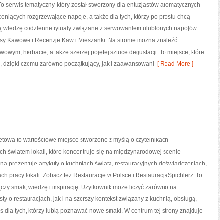
o serwis tematyczny, który został stworzony dla entuzjastów aromatycznych
eniących rozgrzewające napoje, a także dla tych, którzy po prostu chcą
ą wiedzę codzienne rytuały związane z serwowaniem ulubionych napojów.
sy Kawowe i Recenzje Kaw i Mieszanki. Na stronie można znaleźć
ym, herbacie, a także szerzej pojętej sztuce degustacji. To miejsce, które
m, dzięki czemu zarówno początkujący, jak i zaawansowani
[ Read More ]
netowa to wartościowe miejsce stworzone z myślą o czytelnikach
h światem lokali, które koncentruje się na międzynarodowej scenie
ryna prezentuje artykuły o kuchniach świata, restauracyjnych doświadczeniach,
sach pracy lokali. Zobacz też Restauracje w Polsce i RestauracjaSpichlerz. To
łączy smak, wiedzę i inspirację. Użytkownik może liczyć zarówno na
sty o restauracjach, jak i na szerszy kontekst związany z kuchnią, obsługą,
s dla tych, którzy lubią poznawać nowe smaki. W centrum tej strony znajduje