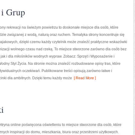
 i Grup
ny rekreacji na świeżym powietrzu to doskonałe miejsce dla osób, które
zie związanej z wodą, naturą oraz ruchem. Tematyka strony koncentruje się
ajakowych, dzięki czemu każdy czytelnik może znaleźć praktyczne wskazówki
nizacji wolnego czasu nad rzeką. To miejsce stworzone zarówno dla osób bez
jak i dla miłośników wodnych wypraw. Zobacz: Sprzęt i Wyposażenie i
dny Styl Życia. Na stronie można znaleźć rozbudowane opisy tras, które
widualnych oczekiwań. Publikowane treści opisują zarówno łatwe i
cinki dla ambitnych. Dzięki temu każdy może
[ Read More ]
i
itryna online poświęcona oświetleniu to miejsce stworzone dla osób, które
znych inspiracji do domu, mieszkania, biura oraz przestrzeni użytkowych.