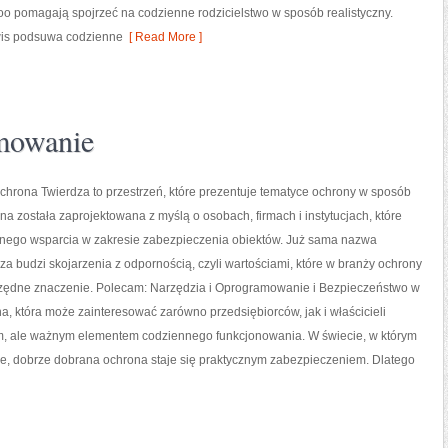
oo pomagają spojrzeć na codzienne rodzicielstwo w sposób realistyczny.
rwis podsuwa codzienne
[ Read More ]
mowanie
chrona Twierdza to przestrzeń, które prezentuje tematyce ochrony w sposób
ona została zaprojektowana z myślą o osobach, firmach i instytucjach, które
dnego wsparcia w zakresie zabezpieczenia obiektów. Już sama nazwa
a budzi skojarzenia z odpornością, czyli wartościami, które w branży ochrony
zędne znaczenie. Polecam: Narzędzia i Oprogramowanie i Bezpieczeństwo w
yna, która może zainteresować zarówno przedsiębiorców, jak i właścicieli
kiem, ale ważnym elementem codziennego funkcjonowania. W świecie, w którym
e, dobrze dobrana ochrona staje się praktycznym zabezpieczeniem. Dlatego