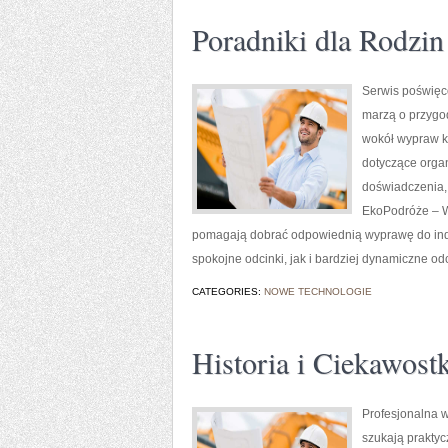
Poradniki dla Rodzin
Serwis poświęco
marzą o przygod
wokół wypraw k
dotyczące orga
doświadczenia, 
EkoPodróże – Wo
pomagają dobrać odpowiednią wyprawę do indy
spokojne odcinki, jak i bardziej dynamiczne od
CATEGORIES:
NOWE TECHNOLOGIE
Historia i Ciekawostk
Profesjonalna w
szukają praktyc