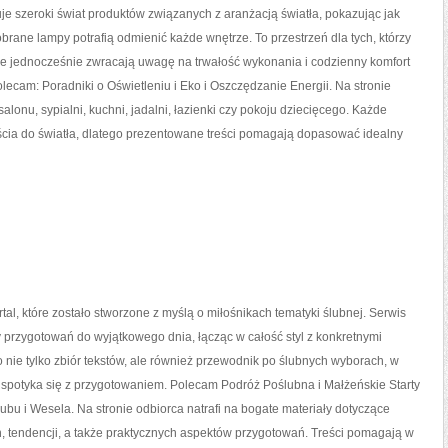
je szeroki świat produktów związanych z aranżacją światła, pokazując jak
rane lampy potrafią odmienić każde wnętrze. To przestrzeń dla tych, którzy
le jednocześnie zwracają uwagę na trwałość wykonania i codzienny komfort
lecam: Poradniki o Oświetleniu i Eko i Oszczędzanie Energii. Na stronie
lonu, sypialni, kuchni, jadalni, łazienki czy pokoju dziecięcego. Każde
a do światła, dlatego prezentowane treści pomagają dopasować idealny
rtal, które zostało stworzone z myślą o miłośnikach tematyki ślubnej. Serwis
 przygotowań do wyjątkowego dnia, łącząc w całość styl z konkretnymi
o nie tylko zbiór tekstów, ale również przewodnik po ślubnych wyborach, w
 spotyka się z przygotowaniem. Polecam Podróż Poślubna i Małżeńskie Starty
lubu i Wesela. Na stronie odbiorca natrafi na bogate materiały dotyczące
, tendencji, a także praktycznych aspektów przygotowań. Treści pomagają w