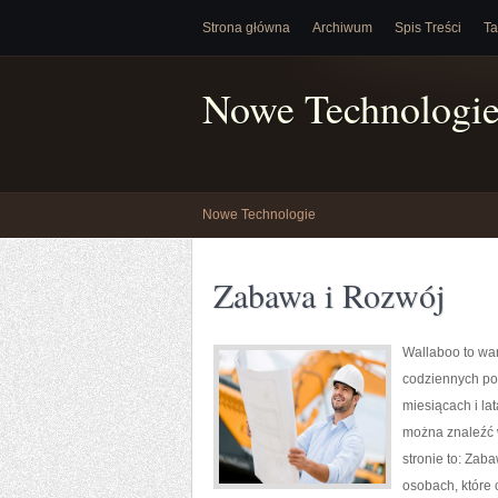
Strona główna
Archiwum
Spis Treści
Ta
Nowe Technologi
Nowe Technologie
Zabawa i Rozwój
Wallaboo to war
codziennych por
miesiącach i la
można znaleźć 
stronie to: Zab
osobach, które