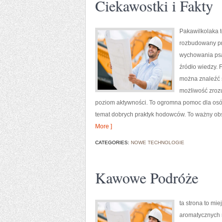
Ciekawostki i Fakty
Pakawilkolaka t
rozbudowany prz
wychowania psa.
źródło wiedzy. 
można znaleźć s
możliwość zrozu
poziom aktywności. To ogromna pomoc dla osób
temat dobrych praktyk hodowców. To ważny ob
More ]
CATEGORIES:
NOWE TECHNOLOGIE
Kawowe Podróże
ta strona to mie
aromatycznych n