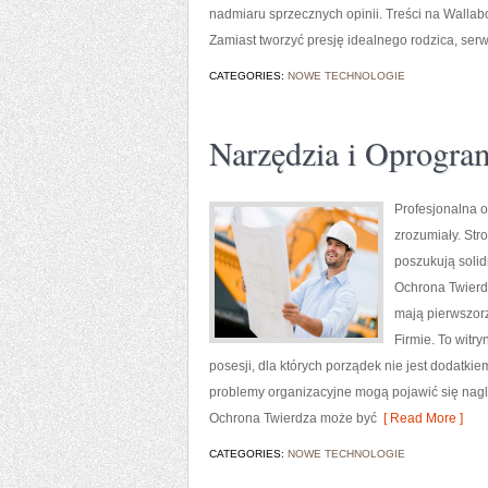
nadmiaru sprzecznych opinii. Treści na Wallab
Zamiast tworzyć presję idealnego rodzica, se
CATEGORIES:
NOWE TECHNOLOGIE
Narzędzia i Oprogra
Profesjonalna o
zrozumiały. Str
poszukują soli
Ochrona Twierdz
mają pierwszor
Firmie. To witr
posesji, dla których porządek nie jest dodat
problemy organizacyjne mogą pojawić się nagl
Ochrona Twierdza może być
[ Read More ]
CATEGORIES:
NOWE TECHNOLOGIE