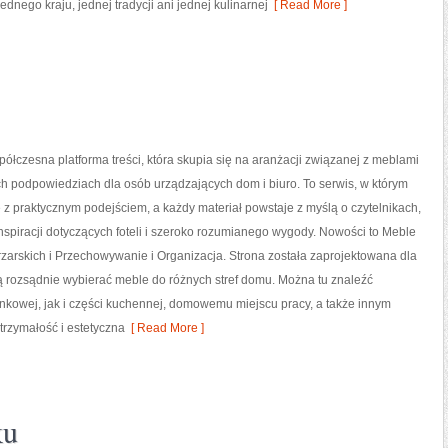
ednego kraju, jednej tradycji ani jednej kulinarnej
[ Read More ]
spółczesna platforma treści, która skupia się na aranżacji związanej z meblami
h podpowiedziach dla osób urządzających dom i biuro. To serwis, w którym
ę z praktycznym podejściem, a każdy materiał powstaje z myślą o czytelnikach,
inspiracji dotyczących foteli i szeroko rozumianego wygody. Nowości to Meble
zarskich i Przechowywanie i Organizacja. Strona została zaprojektowana dla
ą rozsądnie wybierać meble do różnych stref domu. Można tu znaleźć
nkowej, jak i części kuchennej, domowemu miejscu pracy, a także innym
rzymałość i estetyczna
[ Read More ]
ku