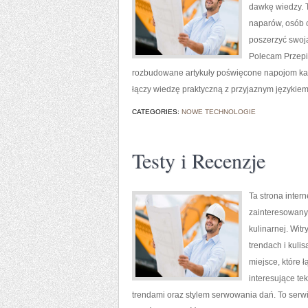
dawkę wiedzy. T
naparów, osób c
poszerzyć swoj
Polecam Przepi
rozbudowane artykuły poświęcone napojom kawow
łączy wiedzę praktyczną z przyjaznym językie
CATEGORIES:
NOWE TECHNOLOGIE
Testy i Recenzje
Ta strona inter
zainteresowanyc
kulinarnej. Wit
trendach i kuli
miejsce, które 
interesujące tek
trendami oraz stylem serwowania dań. To serwi