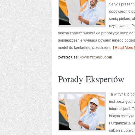
Serwis prezentu
odpowiednio dob
cenią piękno, a
użytkowania. Po
można znaleźć wielorakie propozycje lamp do sa
pomieszczenie wymaga bowiem innego podejści
model do konkretnej przestrzeni.
[ Read More ]
CATEGORIES:
NOWE TECHNOLOGIE
Porady Ekspertów
Ta witryna to po
jest poświęcony
informacjami. T
którym estetyka
i Organizacja Ś
sukien ślubnych