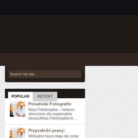
POPULAR
RECENT
Poradniki Fotografic
Moja Fotoksiążka – miejsce
stworzone dla pasjonatów
obrazuMoja Fotoksiążka to ...
Przyszłość pracy:
Wirtualne biura‍ stają się ​coraz