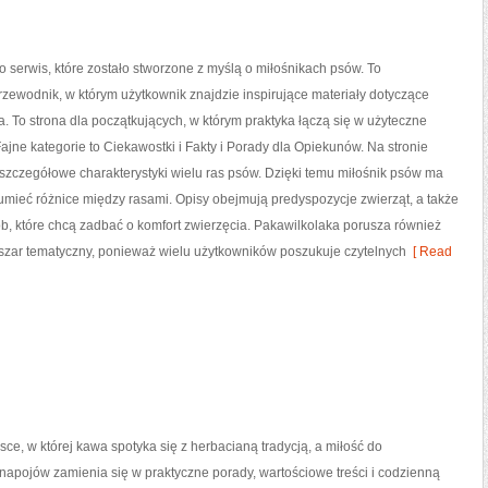
o serwis, które zostało stworzone z myślą o miłośnikach psów. To
ewodnik, w którym użytkownik znajdzie inspirujące materiały dotyczące
 To strona dla początkujących, w którym praktyka łączą się w użyteczne
Fajne kategorie to Ciekawostki i Fakty i Porady dla Opiekunów. Na stronie
zczegółowe charakterystyki wielu ras psów. Dzięki temu miłośnik psów ma
mieć różnice między rasami. Opisy obejmują predyspozycje zwierząt, a także
, które chcą zadbać o komfort zwierzęcia. Pakawilkolaka porusza również
szar tematyczny, ponieważ wielu użytkowników poszukuje czytelnych
[ Read
jsce, w której kawa spotyka się z herbacianą tradycją, a miłość do
apojów zamienia się w praktyczne porady, wartościowe treści i codzienną