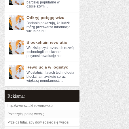
bardziej ​popularne w
dzisiejszym ...
Odkryj potęgę wizu
Badania⁣ pokazują, że ludzki
mózg przetwarza ‌informacje
wizualne 60 ...
Blockchain revolutio
W dzisiejszych czasach rozwój
technologii blockchain
przynosi rewolucję⁣ nie ...
Rewolucja w logistyc
W⁣ ostatnich latach technologia
blockchain zyskuje coraz
większą popularność ...
Reklama:
http://www.szlaki-rowerowe.pl
Przeczytaj pełną wersję
Przejdź tutaj, aby dowiedzieć się więcej