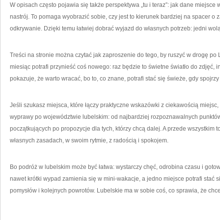
W opisach często pojawia się także perspektywa „tu i teraz”: jak dane miejsc
nastrój. To pomaga wyobrazić sobie, czy jest to kierunek bardziej na spacer o 
odkrywanie. Dzięki temu łatwiej dobrać wyjazd do własnych potrzeb: jedni wol
Treści na stronie można czytać jak zaproszenie do tego, by ruszyć w drogę po 
miesiąc potrafi przynieść coś nowego: raz będzie to świetne światło do zdjęć,
pokazuje, że warto wracać, bo to, co znane, potrafi stać się świeże, gdy spojrz
Jeśli szukasz miejsca, które łączy praktyczne wskazówki z ciekawością miejsc,
wyprawy po województwie lubelskim: od najbardziej rozpoznawalnych punktów p
początkujących po propozycje dla tych, którzy chcą dalej. A przede wszystkim
własnych zasadach, w swoim rytmie, z radością i spokojem.
Bo podróż w lubelskim może być łatwa: wystarczy chęć, odrobina czasu i gotow
nawet krótki wypad zamienia się w mini-wakacje, a jedno miejsce potrafi stać s
pomysłów i kolejnych powrotów. Lubelskie ma w sobie coś, co sprawia, że chce