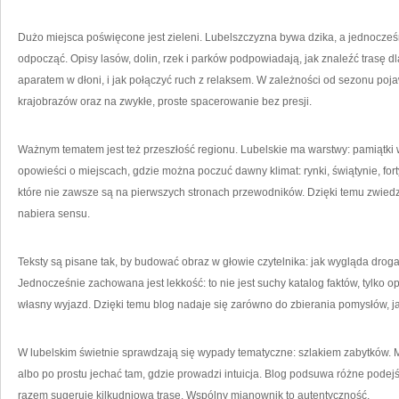
Dużo miejsca poświęcone jest zieleni. Lubelszczyzna bywa dzika, a jednocześn
odpocząć. Opisy lasów, dolin, rzek i parków podpowiadają, jak znaleźć trasę 
aparatem w dłoni, i jak połączyć ruch z relaksem. W zależności od sezonu poj
krajobrazów oraz na zwykłe, proste spacerowanie bez presji.
Ważnym tematem jest też przeszłość regionu. Lubelskie ma warstwy: pamiątki w
opowieści o miejscach, gdzie można poczuć dawny klimat: rynki, świątynie, forty
które nie zawsze są na pierwszych stronach przewodników. Dzięki temu zwiedz
nabiera sensu.
Teksty są pisane tak, by budować obraz w głowie czytelnika: jak wygląda drog
Jednocześnie zachowana jest lekkość: to nie jest suchy katalog faktów, tylko o
własny wyjazd. Dzięki temu blog nadaje się zarówno do zbierania pomysłów, ja
W lubelskim świetnie sprawdzają się wypady tematyczne: szlakiem zabytków. Mo
albo po prostu jechać tam, gdzie prowadzi intuicja. Blog podsuwa różne podejś
razem sugeruje kilkudniową trasę. Wspólny mianownik to autentyczność.