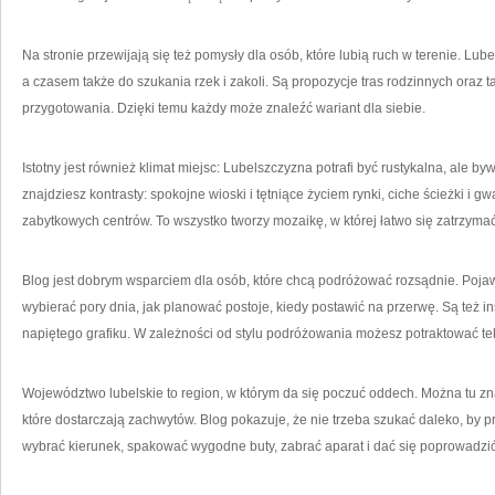
Na stronie przewijają się też pomysły dla osób, które lubią ruch w terenie. Lub
a czasem także do szukania rzek i zakoli. Są propozycje tras rodzinnych oraz 
przygotowania. Dzięki temu każdy może znaleźć wariant dla siebie.
Istotny jest również klimat miejsc: Lubelszczyzna potrafi być rustykalna, ale
znajdziesz kontrasty: spokojne wioski i tętniące życiem rynki, ciche ścieżki i 
zabytkowych centrów. To wszystko tworzy mozaikę, w której łatwo się zatrzymać
Blog jest dobrym wsparciem dla osób, które chcą podróżować rozsądnie. Pojawia
wybierać pory dnia, jak planować postoje, kiedy postawić na przerwę. Są też ins
napiętego grafiku. W zależności od stylu podróżowania możesz potraktować tek
Województwo lubelskie to region, w którym da się poczuć oddech. Można tu znal
które dostarczają zachwytów. Blog pokazuje, że nie trzeba szukać daleko, by
wybrać kierunek, spakować wygodne buty, zabrać aparat i dać się poprowadzi