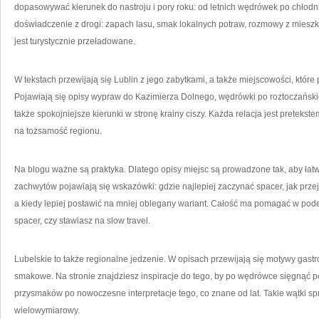
dopasowywać kierunek do nastroju i pory roku: od letnich wędrówek po chłod
doświadczenie z drogi: zapach lasu, smak lokalnych potraw, rozmowy z mieszka
jest turystycznie przeładowane.
W tekstach przewijają się Lublin z jego zabytkami, a także miejscowości, któr
Pojawiają się opisy wypraw do Kazimierza Dolnego, wędrówki po roztoczańsk
także spokojniejsze kierunki w stronę krainy ciszy. Każda relacja jest pretekste
na tożsamość regionu.
Na blogu ważne są praktyka. Dlatego opisy miejsc są prowadzone tak, aby łatw
zachwytów pojawiają się wskazówki: gdzie najlepiej zaczynać spacer, jak przej
a kiedy lepiej postawić na mniej oblegany wariant. Całość ma pomagać w pode
spacer, czy stawiasz na slow travel.
Lubelskie to także regionalne jedzenie. W opisach przewijają się motywy gastro,
smakowe. Na stronie znajdziesz inspiracje do tego, by po wędrówce sięgnąć p
przysmaków po nowoczesne interpretacje tego, co znane od lat. Takie wątki spr
wielowymiarowy.