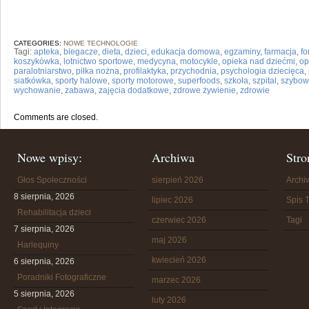
CATEGORIES:
NOWE TECHNOLOGIE
Tagi:
apteka
,
biegacze
,
dieta
,
dzieci
,
edukacja domowa
,
egzaminy
,
farmacja
,
fo
koszykówka
,
lotnictwo sportowe
,
medycyna
,
motocykle
,
opieka nad dziećmi
,
op
paralotniarstwo
,
piłka nożna
,
profilaktyka
,
przychodnia
,
psychologia dziecięca
,
siatkówka
,
sporty halowe
,
sporty motorowe
,
superfoods
,
szkoła
,
szpital
,
szybow
wychowanie
,
zabawa
,
zajęcia dodatkowe
,
zdrowe żywienie
,
zdrowie
Comments are closed.
Nowe wpisy:
Archiwa
Stro
Głos Społeczności
sierpień 2026
Arch
8 sierpnia, 2026
lipiec 2026
Spis T
Rehabilitacja dzieci
czerwiec 2026
Tagi
7 sierpnia, 2026
maj 2026
Harlequiny
kwiecień 2026
6 sierpnia, 2026
Poradniki Fotograficzne
marzec 2026
5 sierpnia, 2026
luty 2026